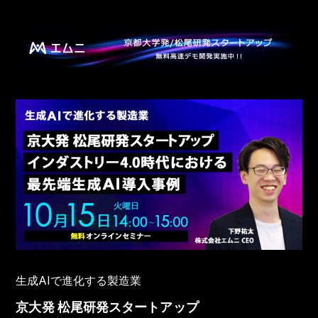
SKIP
TO
CONTENT
生成AIで進化する製造業
京大発 松尾研発スタートアップ